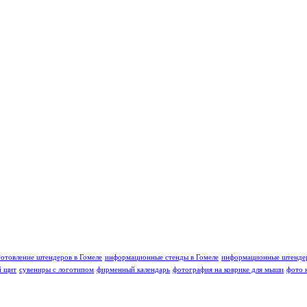
готовление штендеров в Гомеле
информационные стенды в Гомеле
информационные штендер
й щит
сувениры с логотипом
фирменный календарь
фотография на коврике для мыши
фото 