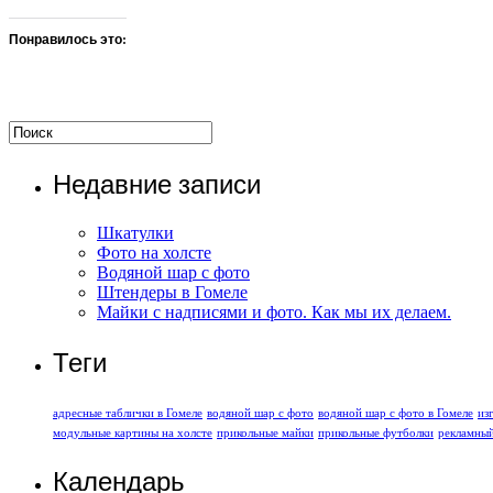
Понравилось это:
Недавние записи
Шкатулки
Фото на холсте
Водяной шар с фото
Штендеры в Гомеле
Майки с надписями и фото. Как мы их делаем.
Теги
адресные таблички в Гомеле
водяной шар с фото
водяной шар с фото в Гомеле
из
модульные картины на холсте
прикольные майки
прикольные футболки
рекламны
Календарь