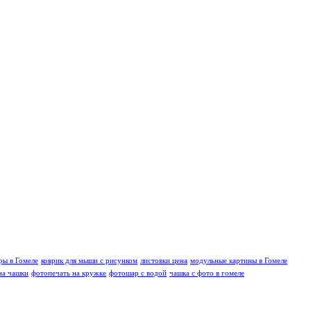
ы в Гомеле
коврик для мыши с рисунком
листовки цена
модульные картины в Гомеле
на чашки
фотопечать на кружке
фотошар с водой
чашка с фото в гомеле